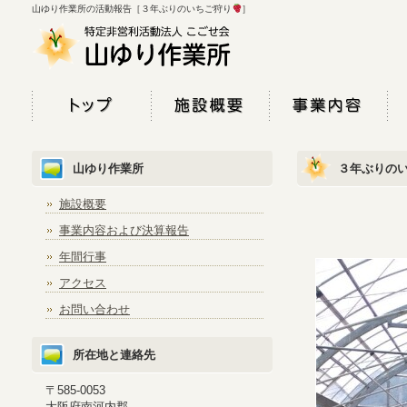
山ゆり作業所の活動報告［３年ぶりのいちご狩り
］
山ゆり作業所
３年ぶりの
施設概要
事業内容および決算報告
年間行事
アクセス
お問い合わせ
所在地と連絡先
〒585-0053
大阪府南河内郡