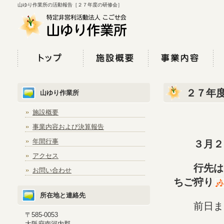
山ゆり作業所の活動報告［２７年度の研修会］
２７年
山ゆり作業所
施設概要
事業内容および決算報告
年間行事
３月
アクセス
行先は 
お問い合わせ
ちご狩り
所在地と連絡先
前日まで
〒585-0053
大阪府南河内郡