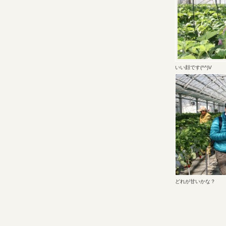
いい顔です(^^)V
どれが甘いかな？