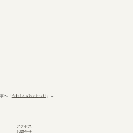
事へ「
うれしいひなまつり
」→
アクセス
お問合せ