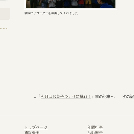
最後にリコーダーを演奏してくれました
←「
今月はお菓子つくりに挑戦！
」前の記事へ 次の記
トップページ
年間行事
施設概要
活動報告