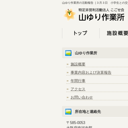
山ゆり作業所の活動報告［３月３日 小学生との交
山ゆり作業所
施設概要
事業内容および決算報告
年間行事
アクセス
お問い合わせ
所在地と連絡先
〒585-0053
大阪府南河内郡